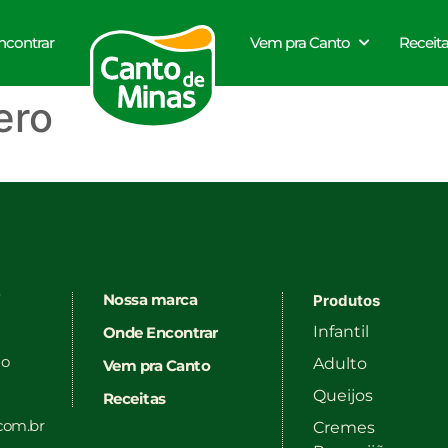
ncontrar
Vem pra Canto
Receit
ero
7
Nossa marca
Produtos
Infantil
Onde Encontrar
ao
Adulto
Vem pra Canto
Queijos
Receitas
com.br
Cremes