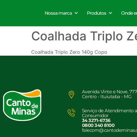
Nossa marca
Produtos
Onde e
Coalhada Triplo Z
Coalhada Triplo Zero 140g Copo
Avenida Vinte e Nove, 77
Centro - Ituiutaba - MG
Serviço de Atendimento 
Consumidor
34 3271-6736
0800 340 8100
falecom@cantodeminas.