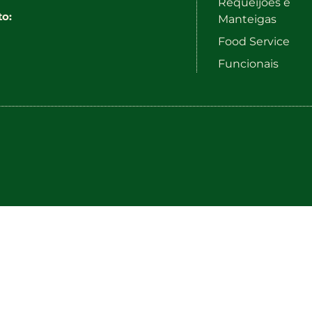
Requeijões e
to:
Manteigas
Food Service
Funcionais